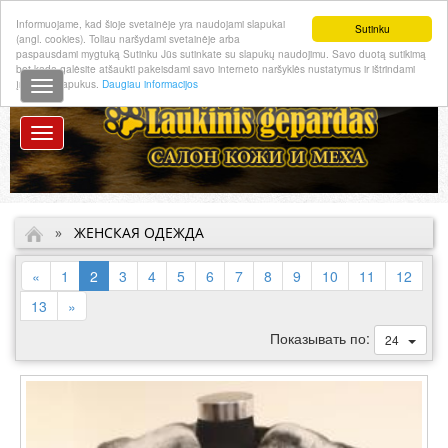
Informuojame, kad šioje svetainėje yra naudojami slapukai
Sutinku
(angl. cookies). Toliau naršydami svetainėje arba
paspausdami mygtuką Sutinku Jūs sutinkate su slapukų naudojimu. Savo duotą sutikimą
bet kada galėsite atšaukti pakeisdami savo interneto naršyklės nustatymus ir ištrindami
LT
EN
RU
įrašytus slapukus.
Daugiau informacijos
»
ЖЕНСКАЯ ОДЕЖДА
(current)
«
1
2
3
4
5
6
7
8
9
10
11
12
13
»
Показывать по:
24